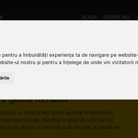
ACASA
DESPRE NOI
5
OASTRE
e pentru a îmbunătăți experiența ta de navigare pe website-
bsite-ul nostru și pentru a înțelege de unde vin vizitatorii n
ările
ra gama Renault
inceput cu acest brand foarte apreciat in Romania si
 noastra principala. Afla despre gama de vehicule noi,
zice sau afaceri, si serviciile post vanzare, la standarde