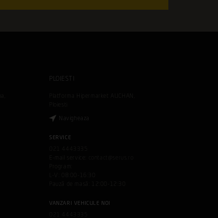
PLOIESTI
na,
Platforma Hipermarket AUCHAN,
Ploiesti
Navigheaza
SERVICE
021 4443335
E-mail service:
contact@serus.ro
Program:
L-V: 08:00-16:30
Pauză de masă: 12:00-12:30
VANZARI VEHICULE NOI
021 4443335