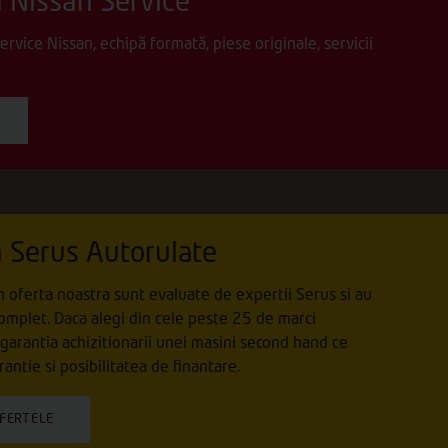
 Nissan Service
vice Nissan, echipă formată, piese originale, servicii
 Serus Autorulate
n oferta noastra sunt evaluate de expertii Serus si au
 complet. Daca alegi din cele peste 25 de marci
 garantia achizitionarii unei masini second hand ce
antie si posibilitatea de finantare.
OFERTELE