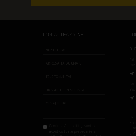
CONTACTEAZA-NE
LO
BU
Bd. 
Buc
Bd.
Buc
SER
02
E-m
Confirm că am citit și sunt de
Pro
acord cu toate prevederile și
L-V