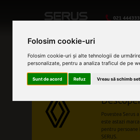
021 444333
Folosim cookie-uri
MARCILE N
Folosim cookie-uri și alte tehnologii de urmărir
personalizate, pentru a analiza traficul de pe we
Sunt de acord
Refuz
Vreau să schimb set
Descope
Povestea Serus a 
este astazi marca
pentru persoane fi
SERUS.