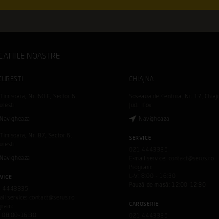
CATIILE NOASTRE
CURESTI
CHIAJNA
Timisoara, Nr. 60 E, Sector 6,
Soseaua de Centura, Nr. 17, Chiaj
uresti
Jud. Ilfov
Navigheaza
Navigheaza
 Timisoara, Nr. 87, Sector 6,
SERVICE
uresti
021 4443335
Navigheaza
E-mail service:
contact@serus.ro
Program:
L-V: 8:00 - 16:30
VICE
Pauză de masă: 12:00-12:30
1 4443335
ail service:
contact@serus.ro
CAROSERIE
gram:
: 08:00-16:30
021 4443335