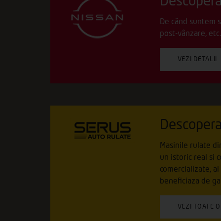
Descopera
De când suntem ser
post-vânzare, etc.
VEZI DETALII
Descopera
Masinile rulate di
un istoric real si
comercializate, ai
beneficiaza de gar
VEZI TOATE 